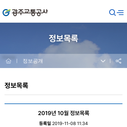
광주교통공사
검
메뉴
열기
색
창
열
기
정보목록
Home
정보공개
공유
본
문
시
정보목록
작
2019년 10월 정보목록
등록일
2019-11-08 11:34