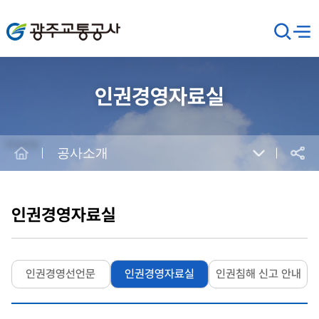
광주교통공사
검
메뉴
열기
색
창
열
기
인권경영자료실
Home
공사소개
공유
본
문
시
인권경영자료실
작
인권경영선언문
인권경영자료실
인권침해 신고 안내