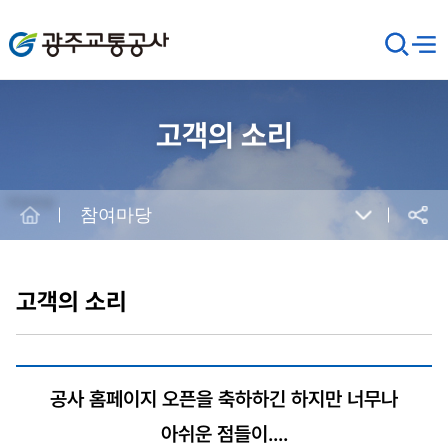
광주교통공사
검
메뉴
열기
색
창
열
기
고객의 소리
Home
참여마당
공유
본
문
시
고객의 소리
작
공사 홈페이지 오픈을 축하하긴 하지만 너무나
아쉬운 점들이....