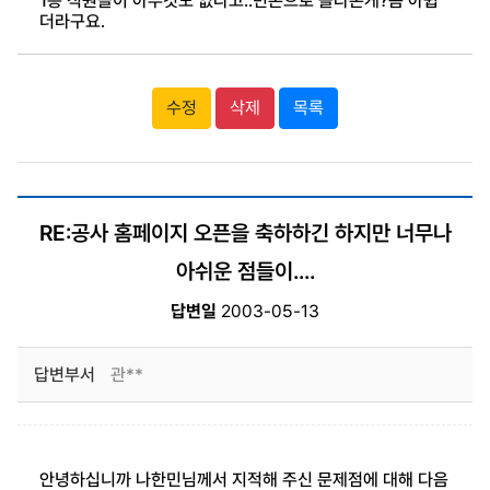
1층 직원들이 아무것도 없다고..빈손으로 올라온게?좀 아쉽
더라구요.
수정
삭제
목록
RE:공사 홈페이지 오픈을 축하하긴 하지만 너무나
아쉬운 점들이....
답변일
2003-05-13
답변부서
관**
안녕하십니까 나한민님께서 지적해 주신 문제점에 대해 다음