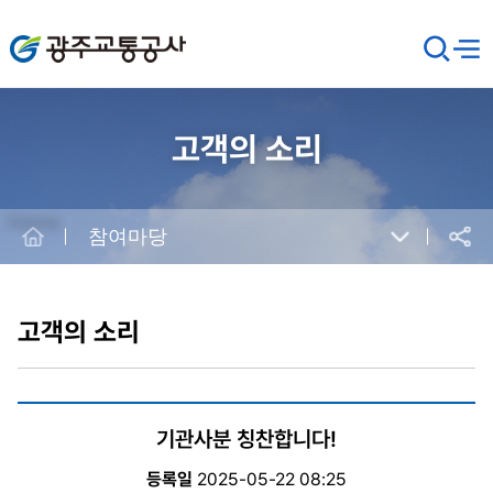
광주교통공사
검
메뉴
열기
색
창
열
기
고객의 소리
Home
참여마당
공유
본
문
시
고객의 소리
작
기관사분 칭찬합니다!
등록일
2025-05-22 08:25