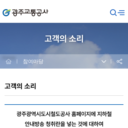
광주교통공사
검
메뉴
열기
색
창
열
기
고객의 소리
Home
참여마당
공유
본
문
시
고객의 소리
작
광주광역시도시철도공사 홈페이지에 지하철
안내방송 청취란을 넣는 것에 대하여