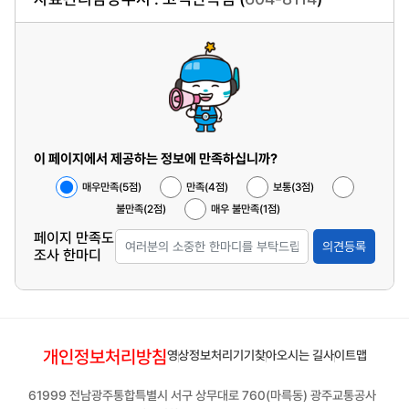
이 페이지에서 제공하는 정보에 만족하십니까?
매우만족(5점)
만족(4점)
보통(3점)
불만족(2점)
매우 불만족(1점)
페이지 만족도
의견등록
조사 한마디
개인정보처리방침
영상정보처리기기
찾아오시는 길
사이트맵
61999 전남광주통합특별시 서구 상무대로 760(마륵동) 광주교통공사