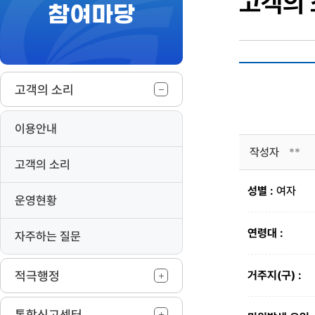
고객의
참여마당
작
고객의 소리
이용안내
작성자
**
고객의 소리
성별 :
여자
운영현황
연령대 :
자주하는 질문
적극행정
거주지(구) :
통합신고센터