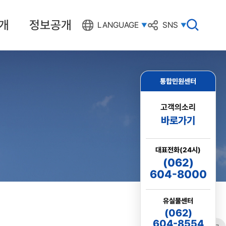
개
정보공개
검
LANGUAGE
SNS
색
창
열
기
통합민원센터
고객의소리
바로가기
대표전화(24시)
(062)
604-8000
유실물센터
(062)
604-8554
링크
프린