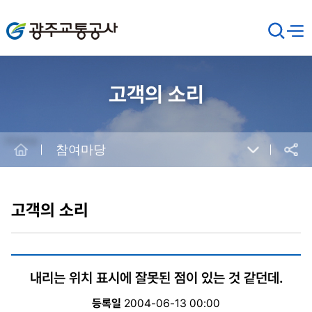
광주교통공사
검
메뉴
열기
색
창
열
기
고객의 소리
Home
참여마당
공유
본
문
시
고객의 소리
작
내리는 위치 표시에 잘못된 점이 있는 것 같던데.
등록일
2004-06-13 00:00