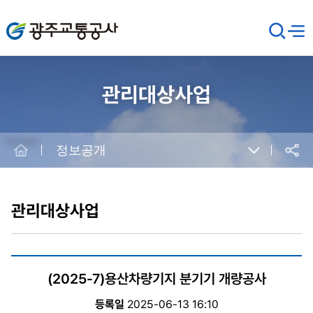
광주교통공사
검
메뉴
열기
색
창
열
기
관리대상사업
Home
정보공개
공유
본
문
시
관리대상사업
작
(2025-7)용산차량기지 분기기 개량공사
등록일
2025-06-13 16:10