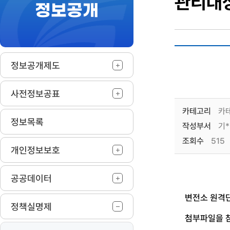
관리대
정보공개
작
정보공개제도
사전정보공표
카테고리
카테
정보목록
작성부서
기*
조회수
515
개인정보보호
공공데이터
변전소 원격단
정책실명제
첨부파일을 