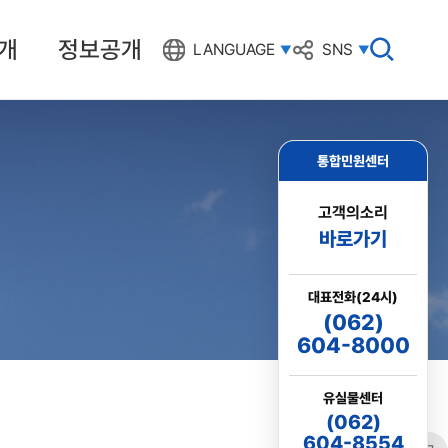
개
정보공개
검
LANGUAGE
SNS
색
창
열
기
통합민원센터
고객의소리
바로가기
대표전화(24시)
(062)
604-8000
유실물센터
(062)
604-8554
링크
프린