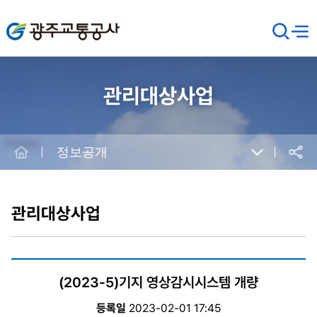
광주교통공사
검
메뉴
열기
색
창
열
기
관리대상사업
Home
정보공개
공유
본
문
시
관리대상사업
작
(2023-5)기지 영상감시시스템 개량
등록일
2023-02-01 17:45