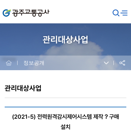
광주교통공사
검
메뉴
열기
색
창
열
기
관리대상사업
Home
정보공개
공유
본
문
시
관리대상사업
작
(2021-5) 전력원격감시제어시스템 제작？구매
설치