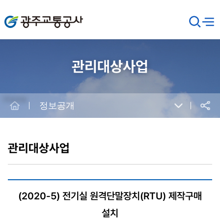
광주교통공사
검
메뉴
열기
색
창
열
기
관리대상사업
Home
정보공개
공유
본
문
시
관리대상사업
작
(2020-5) 전기실 원격단말장치(RTU) 제작구매
설치