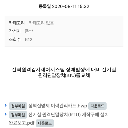
등록일
2020-08-11 15:32
카테고리
카테고리 없음
작성자
종**
조회수
612
전력원격감시제어시스템 장애발생에 대비 전기실
원격단말장치
(RTU)
를 교체
정책실명제 이력관리카드.hwp
첨부파일
다운로드
전기실 원격단말장치(RTU) 제작구매 설치
첨부파일
완료보고.pdf
다운로드