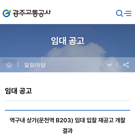
광주교통공사
검
메뉴
열기
색
창
열
기
임대 공고
Home
알림마당
공유
본
문
시
임대 공고
작
역구내 상가(운천역 B203) 임대 입찰 재공고 개찰
결과