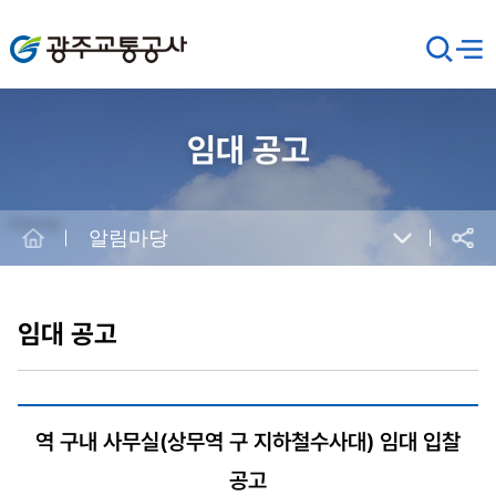
광주교통공사
검
메뉴
열기
색
창
열
기
임대 공고
Home
알림마당
공유
본
문
시
임대 공고
작
역 구내 사무실(상무역 구 지하철수사대) 임대 입찰
공고