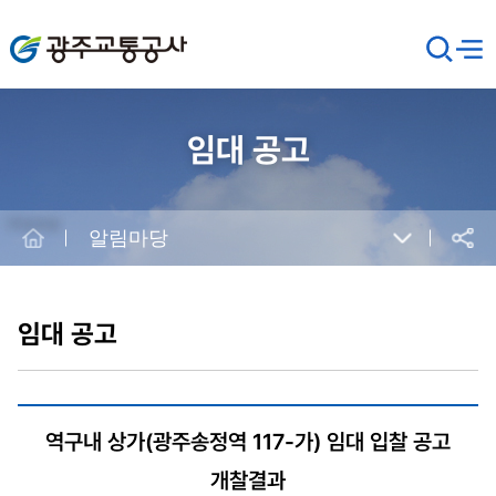
광주교통공사
검
메뉴
열기
색
창
열
기
임대 공고
Home
알림마당
공유
본
문
시
임대 공고
작
역구내 상가(광주송정역 117-가) 임대 입찰 공고
개찰결과