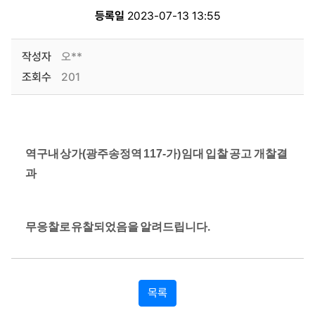
등록일
2023-07-13 13:55
작성자
오**
조회수
201
역구내 상가(광주송정역 117-가) 임대 입찰 공고 개찰결
과
무응찰로 유찰되었음을 알려드립니다.
목록