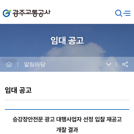
광주교통공사
검
메뉴
열기
색
창
열
기
임대 공고
Home
알림마당
공유
본
문
시
임대 공고
작
승강장안전문 광고 대행사업자 선정 입찰 재공고
개찰 결과