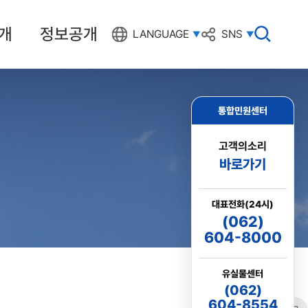
개
정보공개
검
LANGUAGE
SNS
색
창
열
기
통합민원센터
고객의소리
바로가기
대표전화(24시)
(062)
604-8000
유실물센터
(062)
604-8554
링크
프린