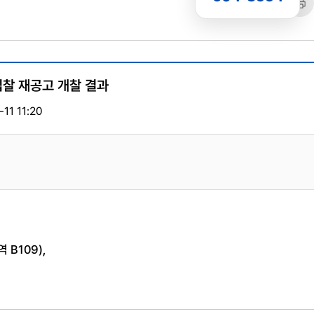
공유
복사
트
입찰 재공고 개찰 결과
11 11:20
B109),