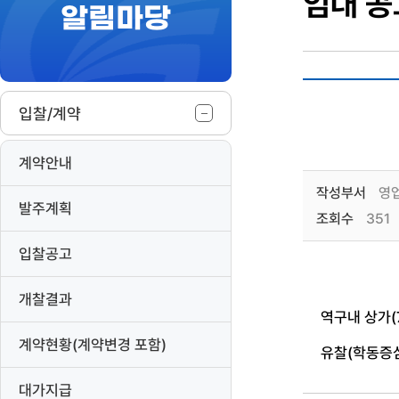
임대 공
알림마당
작
입찰/계약
계약안내
작성부서
영
발주계획
조회수
351
입찰공고
개찰결과
역구내 상가(
계약현황(계약변경 포함)
유찰(학동증
대가지급