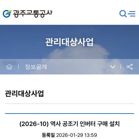
광주교통공사
검
메뉴
열기
색
창
열
기
관리대상사업
Home
정보공개
공유
본
문
시
관리대상사업
작
(2026-10) 역사 공조기 인버터 구매 설치
등록일
2026-01-29 13:59