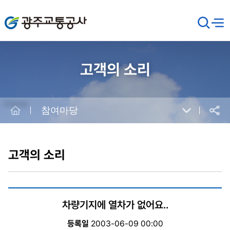
광주교통공사
검
메뉴
열기
색
창
열
기
고객의 소리
Home
참여마당
공유
본
문
시
고객의 소리
작
차량기지에 열차가 없어요..
등록일
2003-06-09 00:00