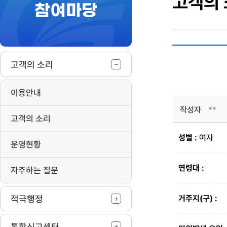
고객의
참여마당
작
고객의 소리
이용안내
작성자
**
고객의 소리
성별 :
여자
운영현황
연령대 :
자주하는 질문
적극행정
거주지(구) :
통합신고센터