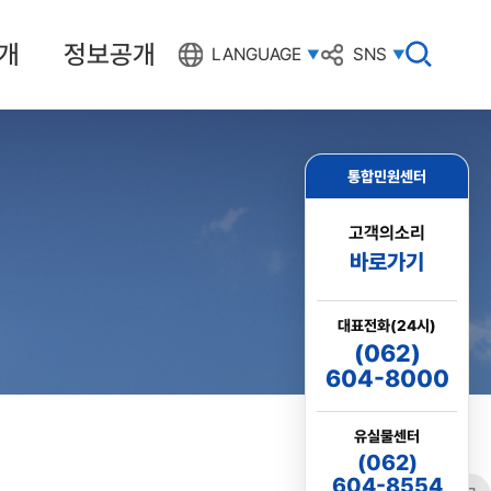
개
정보공개
검
LANGUAGE
SNS
색
창
열
기
통합민원센터
고객의소리
바로가기
대표전화(24시)
(062)
604-8000
유실물센터
(062)
604-8554
링크
프린