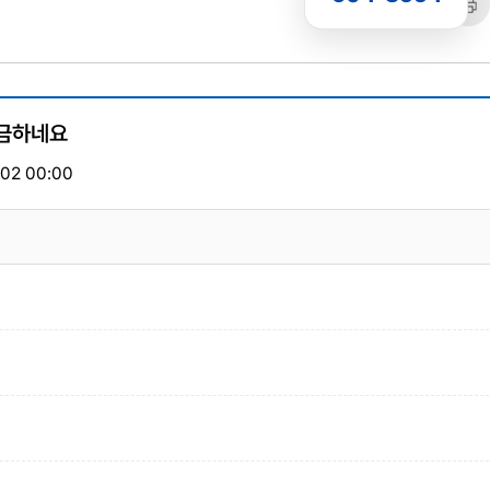
공유
복사
트
금하네요
02 00:00