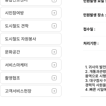
민원발생 요일 
시민참여방
민원발생 장소 
도시철도 견학
접수일 :
도시철도 자원봉사
처리기한 :
문화공간
서비스마케터
1. 귀사의 발
2. 개통과관
용역으로 시행
촬영협조
3. 대구참사
경력직 사원을
4 .빠른 시일
고객서비스헌장