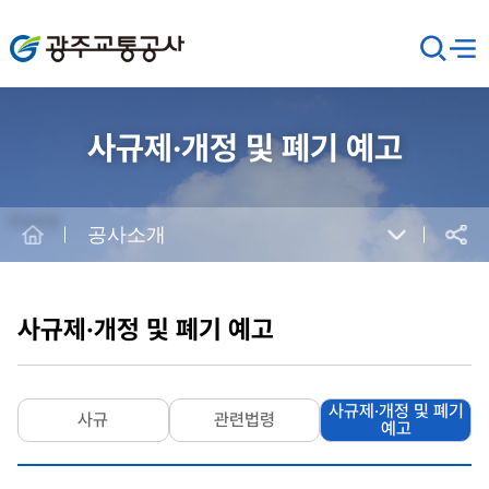
광주교통공사
검
메뉴
열기
색
창
열
기
사규제·개정 및 폐기 예고
Home
공사소개
공유
본
문
시
사규제·개정 및 폐기 예고
작
사규제·개정 및 폐기
사규
관련법령
예고