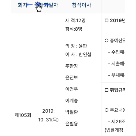
회차
개최일자
참석이사
재 적:12명
□ 2019년도 
참석:8명
○ 총예산규모 : 
의 장 : 윤판
- 수입예산 : 7
이 사 : 한인섭
- 지출예산 : 7
추한창
- 부채예산 : 2
윤진보
이언우
□ 취업규칙 일
이계승
○ 주요내용
2019.
박철환
제105회
10. 31(목)
- 제26조(청원
윤필용
(법률개정 : '19.