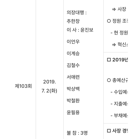
⇒ 사장 2이사 1
의장대행 :
○ 정원 조정사항
추한창
이 사 : 윤진보
- 현 정원(57
이언우
⇒ 혁신소통팀 신
이계승
□ 2019년 제
김철수
서애련
○ 총예산규모 : 
2019.
제103회
박상백
7. 2(화)
- 수입예산 : 7
박철환
- 지출예산 : 7
윤필용
- 부채예산 : 2
□ 사장 경영성
불 참 : 3명