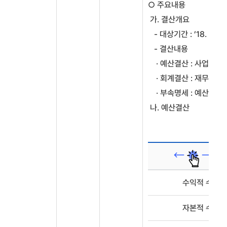
○ 주요내용
가. 결산개요
- 대상기간 : ’18. 1. 1 ~
- 결산내용
· 예산결산 : 사업예산,
· 회계결산 : 재무상태
· 부속명세 : 예산결산
나. 예산결산
세
예산결산
수익적 수입
(단위
:
자본적 수입
억원)