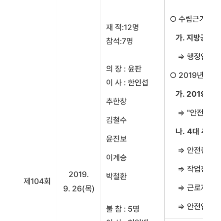
○ 수립근거
재 적:12명
가. 지방공공
참석:7명
⇒ 행정안전부 공
의 장 : 윤판
○ 2019년 안
이 사 : 한인섭
가. 2019년
추한창
⇒ "안전사고 Z
김철수
나. 4대 추진
윤진보
⇒ 안전중심 
이계승
⇒ 작업장 및 
2019.
박철환
제104회
⇒ 근로자 안
9. 26(목)
⇒ 안전인식 확
불 참 : 5명