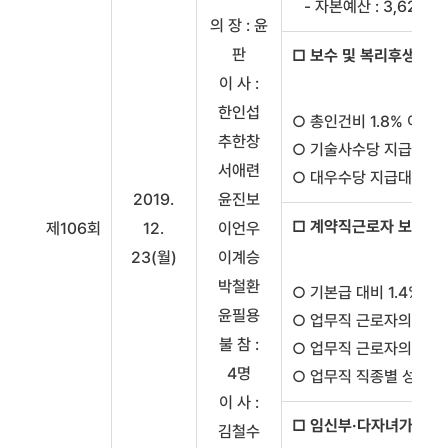
- 자본예산 : 3,627백
의 장 : 윤
판
□ 보수 및 복리후생규정
이 사 :
한인섭
○ 총인건비 1.8% 이내
추한창
○ 기술사수당 지급대상에
서애련
○ 대우수당 지급대상자(
2019.
윤진보
□ 계약직근로자 보수 및
제106회
12.
이언우
23(월)
이계승
박철환
○ 기본급 대비 1.4% 
윤필용
○ 업무직 근로자의 성과
불 참 :
○ 업무직 근로자의 처우
4명
○ 업무직 직종별 성과보
이 사 :
□ 임신부·다자녀가정 도
김철수