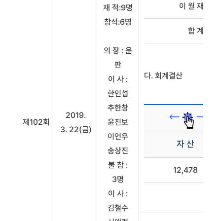
이 월 재 원
재 적:9명
참석:6명
합 계
의 장 : 윤
판
다. 회계결산
이 사 :
한인섭
추한창
2019.
제102회
윤진보
3. 22(금)
이언우
자 산
송상진
회계결산
불 참 :
12,478
(단위
3명
:
이 사 :
억원)
김철수