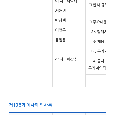
이 사 : 허익배
□ 인사 규정 일
서애련
박상백
○ 주요내용
이언우
가. 징계시효를
윤필용
⇒ 채용비리를 
나. 무기계약직
감 사 : 박갑수
⇒ 공사 기간제
무기계약직 경력환
제105회 이사회 의사록