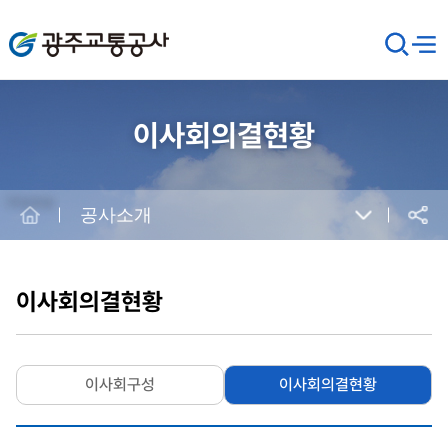
광주교통공사
검
메뉴
열기
색
창
열
기
이사회의결현황
Home
공사소개
공유
본
문
시
이사회의결현황
작
이사회구성
이사회의결현황