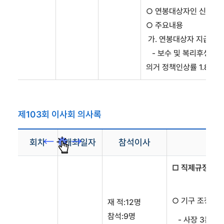
○ 연봉대상자인 신규 임
○ 주요내용
가. 연봉대상자 지급기준
- 보수 및 복리후생규정
의거 정책인상률 1.8%
제103회 이사회 의사록
회차
개최일자
참석이사
□ 직제규정 일
○ 기구 조정사항
재 적:12명
참석:9명
- 사장 3본부 5