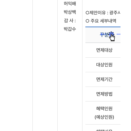
허익배
박상백
○제안이유 : 광주시 저
감 사 :
○ 주요 세부내역
박갑수
구분
주요
면제대상
세부내역
대상인원
면제기간
면제방법
혜택인원
(예상인원)