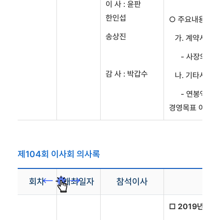
이 사 : 윤판
한인섭
○ 주요내용
송상진
가. 계약서
- 사장의 권한
감 사 : 박갑수
나. 기타사항
- 연봉액, 경영
경영목표 이행실
제104회 이사회 의사록
회차
개최일자
참석이사
□ 2019년 안