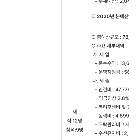
- 부채예산 : 2,046백
□ 2020년 본예산안
○ 총예산규모 : 78,39
○ 주요 세부내역
가. 세 입
- 운수수익 : 13,694백
- 운영지원금 : 56,2
나. 세 출
- 인건비 : 47,779백만
· 임금인상 2.8%, 통
- 복리후생비 및 평가급 :
재
- 동력비 : 4,899백
적:12명
- 위탁관리비？지급수수료 
참석:9명
- 수선유지비 : 2,037