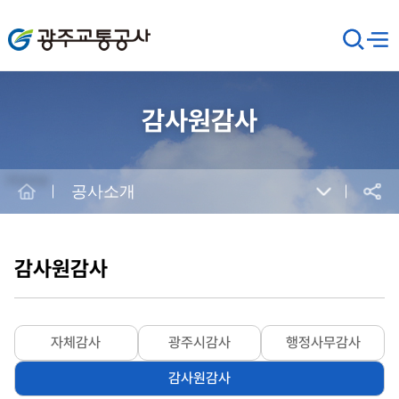
광주교통공사
검
메뉴
열기
색
창
열
기
감사원감사
Home
공사소개
공유
본
문
시
감사원감사
작
자체감사
광주시감사
행정사무감사
감사원감사