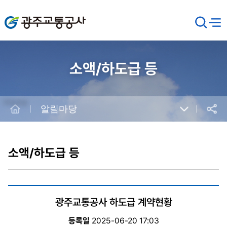
광주교통공사
검
메뉴
열기
색
창
열
기
소액/하도급 등
Home
알림마당
공유
본
문
시
소액/하도급 등
작
광주교통공사 하도급 계약현황
등록일
2025-06-20 17:03